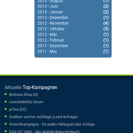
2013 - August
(1)
2013 - Juni
(2)
2013 - Januar
(2)
2012 - Dezember
(1)
2012 - November
(4)
2012 - Oktober
(5)
2012 - Mai
(1)
2012 - Februar
(1)
2011 - Dezember
(1)
2011 - Mai
(1)
Aktuelle
Top-Kampagnen
Biotraxx-Shop DE
meinGAMING Strom
piTea (DE)
Grafiker suchen Aufträge (Lead-Anfrage)
Waschkampagne - für jeden Härtegrad das richtige
Waschmittel..
DAS IST NAH - das digitale Branchenbuch