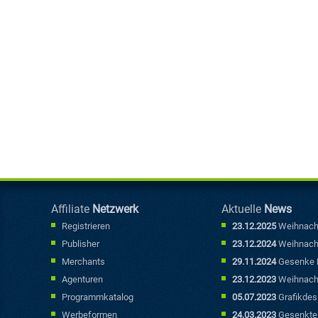
Affiliate
Netzwerk
Aktuelle
News
Registrieren
23.12.2025
Weihnach
Publisher
23.12.2024
Weihnach
Merchants
29.11.2024
Gesenke P
Agenturen
23.12.2023
Weihnach
Programmkatalog
05.07.2023
Grafikdesi
Werbebannern punkt
Werbeformen
24.03.2023
Gesenkte 