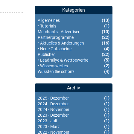
Kategorien
Allgemeines
(13)
• Tutorials
(1)
Merchants - Advertiser
(10)
Partnerprogramme
(22)
• Aktuelles & Änderungen
(16)
• Neue Gutscheine
(4)
Publisher
(22)
• Leadrallye & Wettbewerbe
(5)
• Wissenswertes
(2)
Wussten Sie schon?
(4)
Archiv
2025 - Dezember
(1)
2024 - Dezember
(1)
2024 - November
(1)
2023 - Dezember
(1)
2023 - Juli
(1)
2023 - März
(1)
2022 - November
(1)